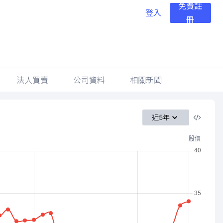
免費註
登入
冊
法人買賣
公司資料
相關新聞
近5年