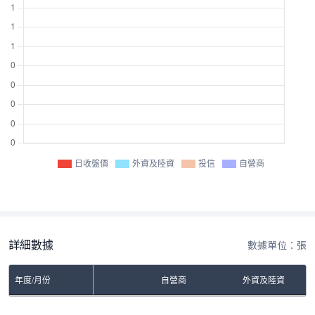
日收盤價
外資及陸資
投信
自營商
詳細數據
數據單位：張
年度/月份
自營商
外資及陸資
No Rows To Show