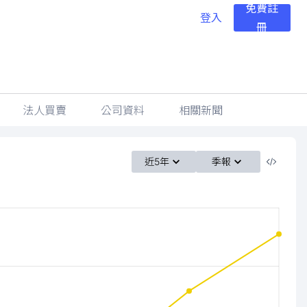
免費註
登入
冊
法人買賣
公司資料
相關新聞
近5年
季報