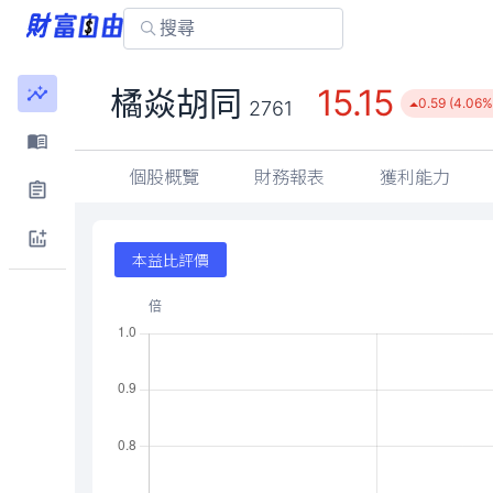
15.15
橘焱胡同
0.59 (4.06%
2761
個股概覽
財務報表
獲利能力
本益比評價