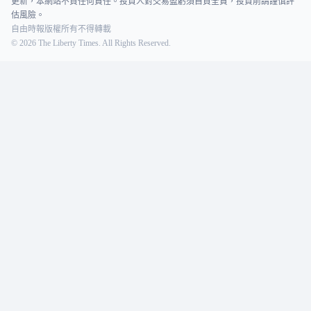
更新，本網站不負任何責任。投資人對交易盈虧須自負全責，投資前請謹慎評
估風險。
自由時報版權所有不得轉載
©
2026
The Liberty Times. All Rights Reserved.