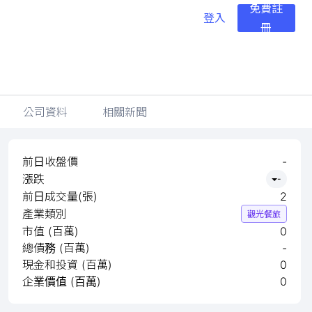
免費註
登入
冊
公司資料
相關新聞
前日收盤價
-
漲跌
-
前日成交量(張)
2
產業類別
觀光餐旅
市值 (百萬)
0
總債務 (百萬)
-
現金和投資 (百萬)
0
企業價值 (百萬)
0