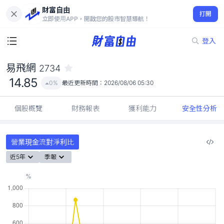
財富自由
易飛網 2734
打開
14.85
0%
立即使用APP，開啟您的股市智慧導航！
登入
易飛網
2734
14.85
0%
最近更新時間：
2026/08/06 05:30
個股概覽
財務報表
獲利能力
安全性分析
營業現金流對淨利比
近5年
季報