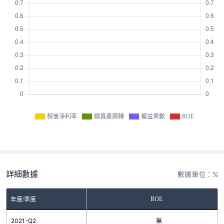
稅後淨利率
總資產週轉
權益乘數
ROE
詳細數據
數據單位：%
ROE
年度/季度
2021-Q2
無