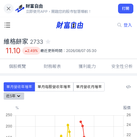
財富自由
維格餅家 2733
打開
11.10
2.49%
立即使用APP，開啟您的股市智慧導航！
登入
維格餅家
2733
11.10
2.49%
最近更新時間：
2026/08/07 05:30
個股概覽
財務報表
獲利能力
安全性分析
單月營收年增率
單月每股營收年增率
單月營收月增率
近5年