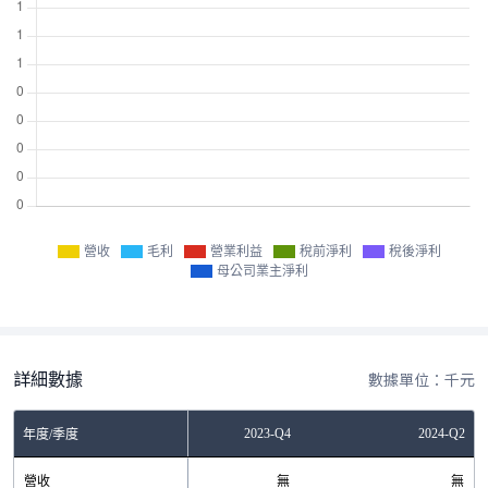
營收
毛利
營業利益
稅前淨利
稅後淨利
母公司業主淨利
詳細數據
數據單位：千元
2023-Q2
2023-Q4
2024-Q2
年度/季度
營收
無
無
無