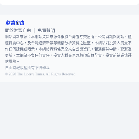
關於財富自由
免責聲明
|
網站資料來源：本網站資料來源係根據台灣證券交易所、公開資訊觀測站、櫃
檯買賣中心，及台灣經濟新報等機構分析資料之匯整，本網站對投資人買賣不
作任何建議或暗示。本網站資料係完全來自公開資訊，若遇傳輸中斷、延遲及
更新，本網站不負任何責任。投資人對交易盈虧須自負全責，投資前請謹慎評
估風險。
自由時報版權所有不得轉載
©
2026
The Liberty Times. All Rights Reserved.