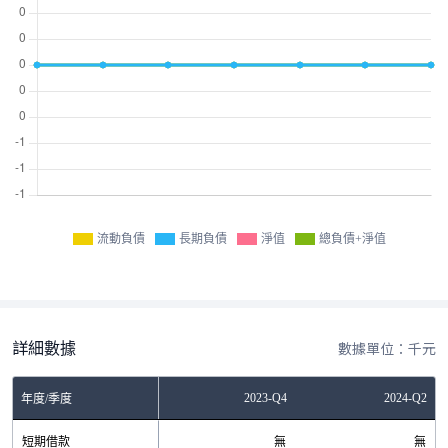
流動負債
長期負債
淨值
總負債+淨值
詳細數據
數據單位：千元
Q4
2023-Q2
2023-Q4
2024-Q2
年度/季度
無
短期借款
無
無
無