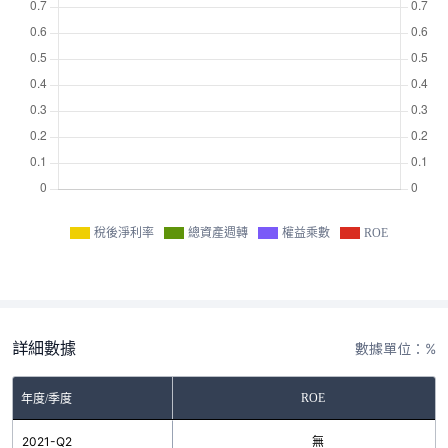
稅後淨利率
總資產週轉
權益乘數
ROE
詳細數據
數據單位：%
ROE
年度/季度
2021-Q2
無