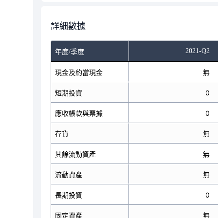
詳細數據
2021-Q2
年度/季度
現金及約當現金
無
短期投資
0
應收帳款與票據
0
存貨
無
其餘流動資產
無
流動資產
無
長期投資
0
固定資產
無