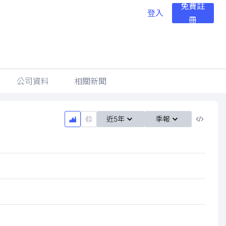
免費註
登入
冊
公司資料
相關新聞
近5年
季報