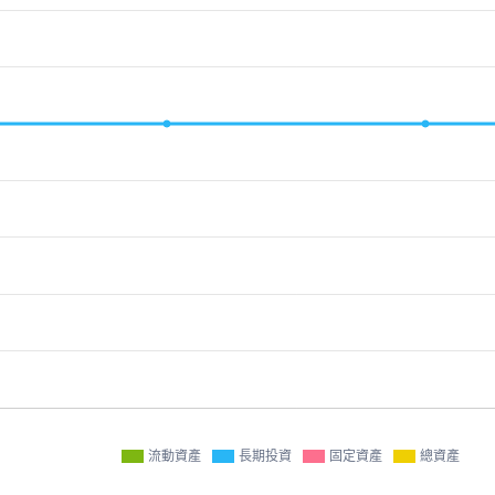
流動資產
長期投資
固定資產
總資產