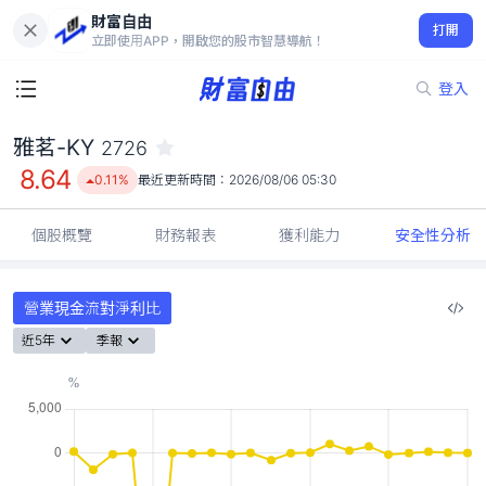
財富自由
雅茗-KY 2726
打開
8.64
0.11%
立即使用APP，開啟您的股市智慧導航！
登入
雅茗-KY
2726
8.64
0.11%
最近更新時間：
2026/08/06 05:30
個股概覽
財務報表
獲利能力
安全性分析
營業現金流對淨利比
近5年
季報