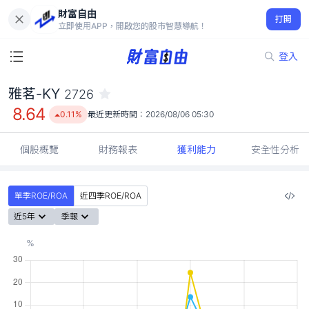
財富自由
雅茗-KY 2726
打開
8.64
0.11%
立即使用APP，開啟您的股市智慧導航！
登入
雅茗-KY
2726
8.64
0.11%
最近更新時間：
2026/08/06 05:30
個股概覽
財務報表
獲利能力
安全性分析
單季ROE/ROA
近四季ROE/ROA
近5年
季報