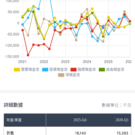
營業現金流
投資現金流
融資現金流
自由現金流
淨現金流
詳細數據
數據單位：千元
Q2
2025-Q3
2025-Q4
2026-Q1
年度/季度
7
折舊
13,303
18,140
15,383