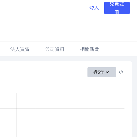
免費註
登入
冊
法人買賣
公司資料
相關新聞
近5年