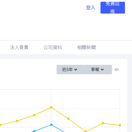
免費註
登入
冊
法人買賣
公司資料
相關新聞
近5年
季報