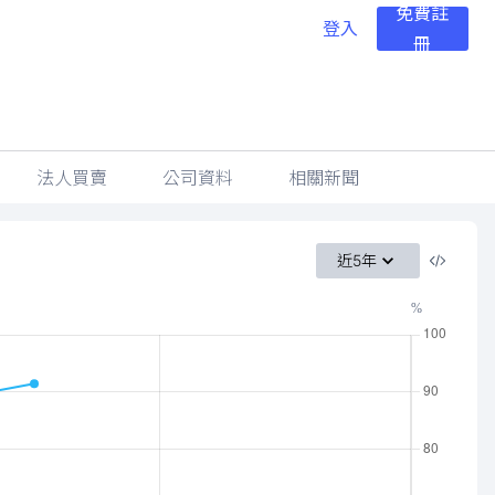
免費註
登入
冊
法人買賣
公司資料
相關新聞
近5年