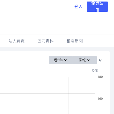
免費註
登入
冊
法人買賣
公司資料
相關新聞
近5年
季報