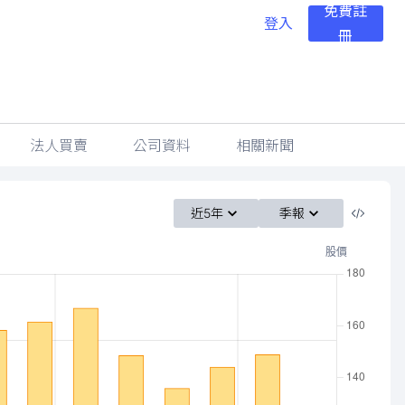
免費註
登入
冊
法人買賣
公司資料
相關新聞
近5年
季報