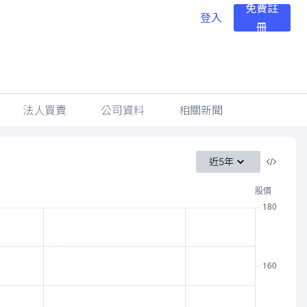
免費註
登入
冊
法人買賣
公司資料
相關新聞
近5年