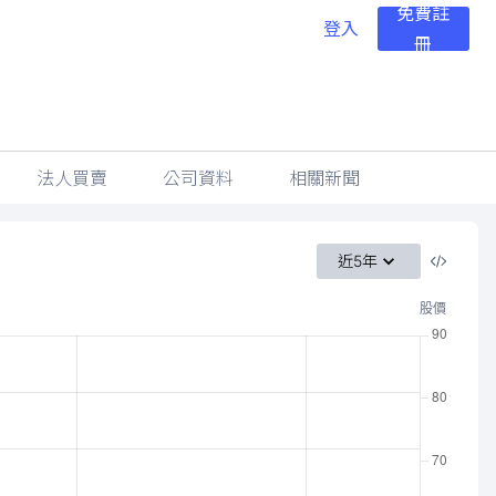
免費註
登入
冊
法人買賣
公司資料
相關新聞
近5年