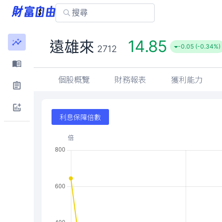
14.85
遠雄來
-0.05 (-0.34%)
2712
個股概覽
財務報表
獲利能力
利息保障倍數