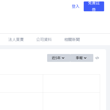
免費註
登入
冊
法人買賣
公司資料
相關新聞
近5年
季報