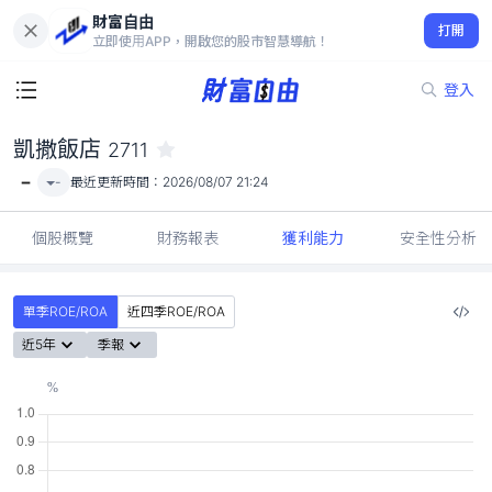
財富自由
凱撒飯店 2711
打開
-
立即使用APP，開啟您的股市智慧導航！
登入
凱撒飯店
2711
-
-
最近更新時間：
2026/08/07 21:24
個股概覽
財務報表
獲利能力
安全性分析
單季ROE/ROA
近四季ROE/ROA
近5年
季報