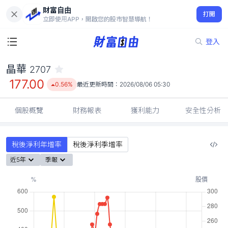
財富自由
晶華 2707
打開
177.00
0.56%
立即使用APP，開啟您的股市智慧導航！
登入
晶華
2707
177.00
0.56%
最近更新時間：
2026/08/06 05:30
個股概覽
財務報表
獲利能力
安全性分析
稅後淨利年增率
稅後淨利季增率
近5年
季報