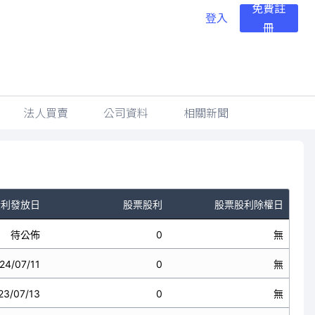
免費註
登入
冊
法人買賣
公司資料
相關新聞
股利發放日
股票股利
股票股利除權日
待公佈
0
無
24/07/11
0
無
23/07/13
0
無