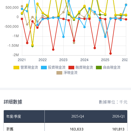
營業現金流
投資現金流
融資現金流
自由現金流
淨現金流
詳細數據
數據單位：千元
Q2
2025-Q3
2025-Q4
2026-Q1
年度/季度
1
折舊
163,160
163,633
161,813