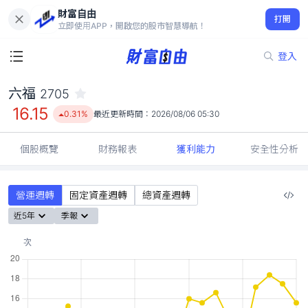
財富自由
六福 2705
打開
16.15
0.31%
立即使用APP，開啟您的股市智慧導航！
登入
六福
2705
16.15
0.31%
最近更新時間：
2026/08/06 05:30
個股概覽
財務報表
獲利能力
安全性分析
營運週轉
固定資產週轉
總資產週轉
近5年
季報