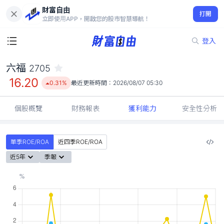
財富自由
六福 2705
打開
16.20
0.31%
立即使用APP，開啟您的股市智慧導航！
登入
六福
2705
16.20
0.31%
最近更新時間：
2026/08/07 05:30
個股概覽
財務報表
獲利能力
安全性分析
單季ROE/ROA
近四季ROE/ROA
近5年
季報