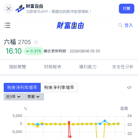
財富自由
六福 2705
打開
16.10
-0.31%
立即使用APP，開啟您的股市智慧導航！
登入
六福
2705
16.10
-0.31%
最近更新時間：
2026/08/06 05:30
個股概覽
財務報表
獲利能力
安全性分析
稅後淨利年增率
稅後淨利季增率
近5年
季報