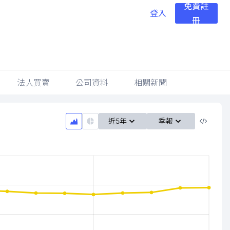
免費註
登入
冊
法人買賣
公司資料
相關新聞
近5年
季報