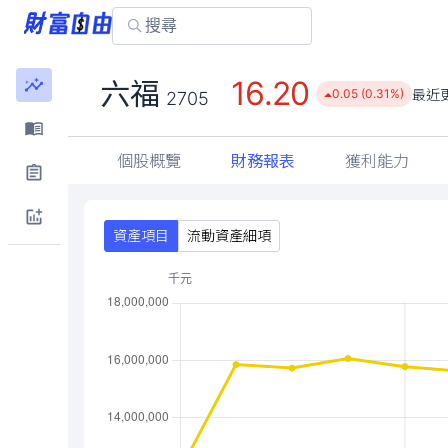
16.20
六福
最近
0.05 (0.31%)
2705
個股概覽
財務報表
獲利能力
資產項目
流動資產細項