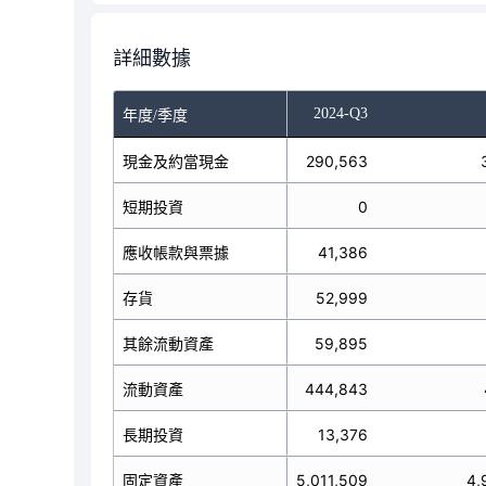
詳細數據
-Q1
2024-Q2
2024-Q3
年度/季度
現金及約當現金
300,846
290,563
短期投資
0
0
應收帳款與票據
34,251
41,386
存貨
51,600
52,999
其餘流動資產
65,681
59,895
流動資產
452,378
444,843
長期投資
13,191
13,376
5,033,348
固定資產
5,011,509
4,