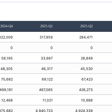
2024-Q4
2025-Q1
2025-Q2
322,009
317,959
284,471
0
0
0
58,195
33,667
28,849
48,305
46,317
45,530
70,682
69,122
67,423
499,191
467,065
426,273
12,468
11,021
10,988
975,682
4,940,723
4,924,339