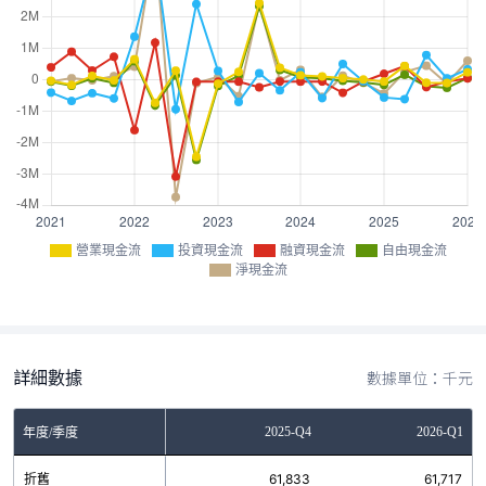
營業現金流
投資現金流
融資現金流
自由現金流
淨現金流
詳細數據
數據單位：千元
Q2
2025-Q3
2025-Q4
2026-Q1
年度/季度
8
折舊
62,006
61,833
61,717