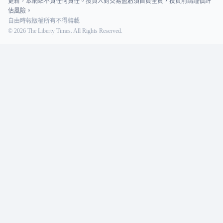
更新，本網站不負任何責任。投資人對交易盈虧須自負全責，投資前請謹慎評
估風險。
自由時報版權所有不得轉載
©
2026
The Liberty Times. All Rights Reserved.