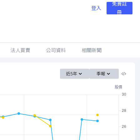
免費註
登入
冊
法人買賣
公司資料
相關新聞
近5年
季報