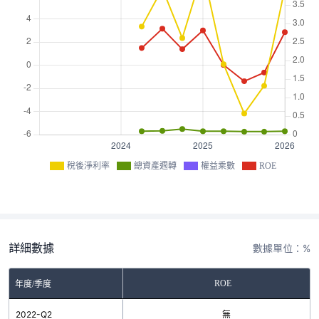
稅後淨利率
總資產週轉
權益乘數
ROE
詳細數據
數據單位：%
ROE
年度/季度
2022-Q2
無