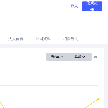
免費註
登入
冊
法人買賣
公司資料
相關新聞
近5年
季報