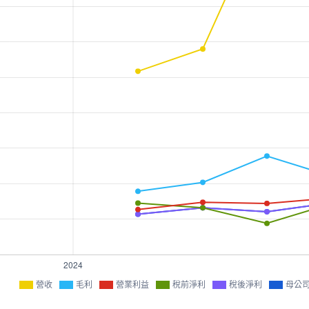
營收
毛利
營業利益
稅前淨利
稅後淨利
母公