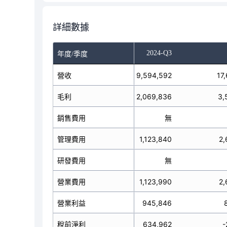
詳細數據
-Q1
2024-Q2
2024-Q3
年度/季度
8,337,428
營收
9,594,592
17
毛利
1,568,641
2,069,836
3,
銷售費用
無
無
管理費用
1,026,915
1,123,840
2,
研發費用
無
無
營業費用
1,027,081
1,123,990
2,
營業利益
541,560
945,846
稅前淨利
900,405
634,962
-