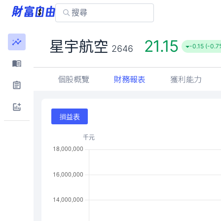
21.15
星宇航空
-0.15 (-0.7
2646
個股概覽
財務報表
獲利能力
損益表