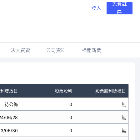
免費註
登入
冊
法人買賣
公司資料
相關新聞
股利發放日
股票股利
股票股利除權日
待公佈
0
無
24/06/28
0
無
23/06/30
0
無