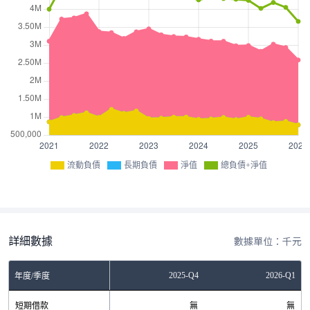
流動負債
長期負債
淨值
總負債+淨值
詳細數據
數據單位：千元
Q2
2025-Q3
2025-Q4
2026-Q1
年度/季度
無
短期借款
無
無
無