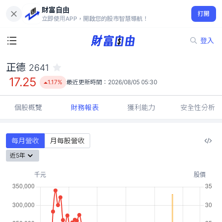
財富自由
正德 2641
打開
17.25
1.17%
立即使用APP，開啟您的股市智慧導航！
登入
正德
2641
17.25
1.17%
最近更新時間：
2026/08/05 05:30
個股概覽
財務報表
獲利能力
安全性分析
每月營收
月每股營收
近5年