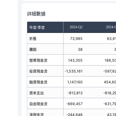
詳細數據
023-Q4
2024-Q1
2024-Q2
2024-
年度/季度
5,567
折舊
75,523
73,985
83,6
28
攤銷
36
38
18,109
營業現金流
180,443
143,355
186,5
4,937
投資現金流
-18,925
-1,535,161
-597,9
6,093
融資現金流
-10,823
1,147,160
454,6
3,849
資本支出
0
-812,812
-818,2
55,740
自由現金流
180,443
-669,457
-631,7
92,921
淨現金流
150,695
-244,646
43,1