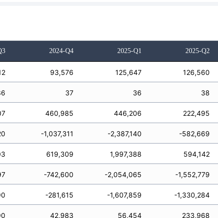
Q3
2024-Q4
2025-Q1
2025-Q2
12
93,576
125,647
126,560
36
37
36
38
07
460,985
446,206
222,495
20
-1,037,311
-2,387,140
-582,669
03
619,309
1,997,388
594,142
97
-742,600
-2,054,065
-1,552,779
90
-281,615
-1,607,859
-1,330,284
90
42,983
56,454
233,968