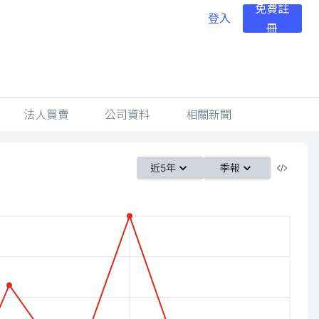
免費註
登入
冊
法人買賣
公司資料
相關新聞
近5年
季報