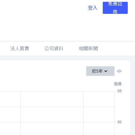
免費註
登入
冊
法人買賣
公司資料
相關新聞
近5年