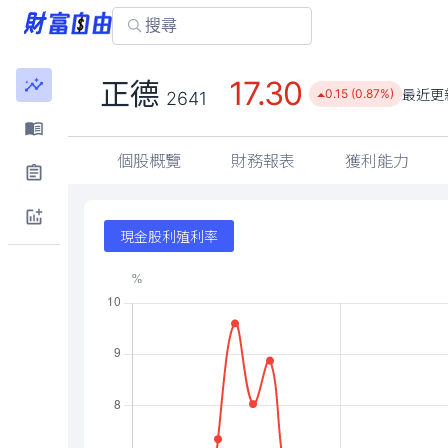
17.30
正德
最近更
0.15 (0.87%)
2641
個股概覽
財務報表
獲利能力
現金股利殖利率