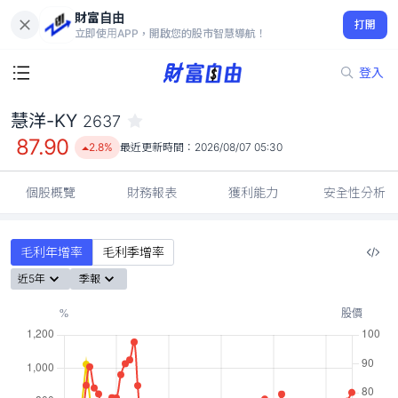
財富自由
慧洋-KY 2637
打開
87.90
2.8%
立即使用APP，開啟您的股市智慧導航！
登入
慧洋-KY
2637
87.90
2.8%
最近更新時間：
2026/08/07 05:30
個股概覽
財務報表
獲利能力
安全性分析
毛利年增率
毛利季增率
近5年
季報