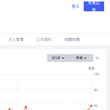
免費註
登入
冊
法人買賣
公司資料
相關新聞
近5年
季報