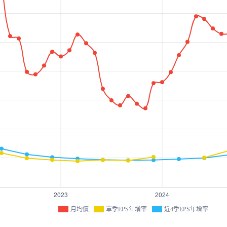
月均價
單季EPS年增率
近4季EPS年增率