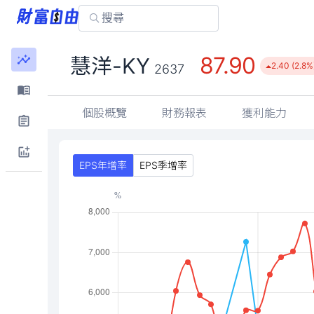
87.90
慧洋-KY
2.40 (2.8%
2637
個股概覽
財務報表
獲利能力
EPS年增率
EPS季增率