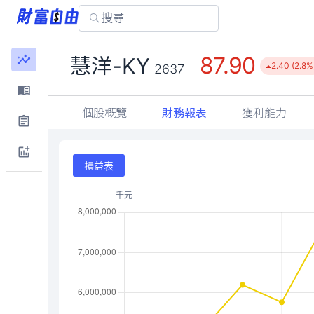
87.90
慧洋-KY
2.40 (2.8%
2637
個股概覽
財務報表
獲利能力
損益表