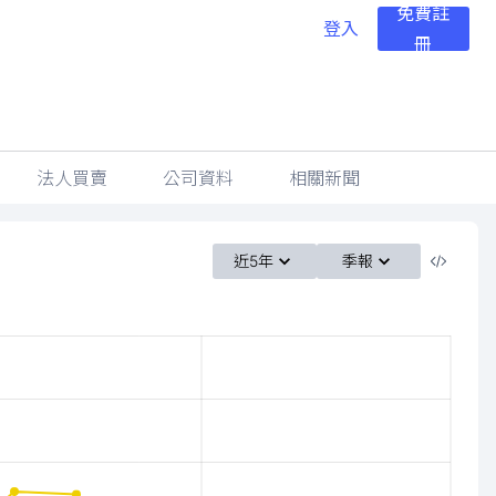
免費註
登入
冊
法人買賣
公司資料
相關新聞
近5年
季報