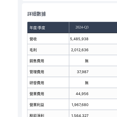
詳細數據
-Q1
2024-Q2
2024-Q3
年度/季度
5,530,325
營收
5,485,938
毛利
2,147,082
2,012,636
銷售費用
無
無
管理費用
40,678
37,987
研發費用
無
無
營業費用
45,454
44,956
營業利益
2,101,628
1,967,680
稅前淨利
1,720,952
1,564,327