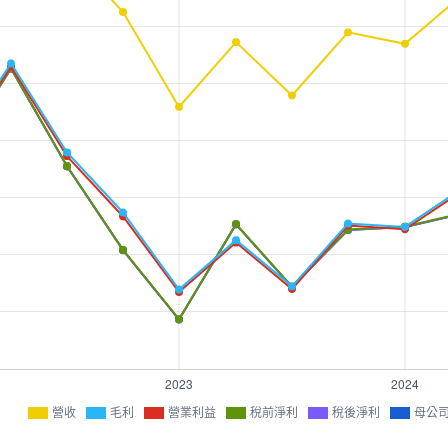
營收
毛利
營業利益
稅前淨利
稅後淨利
母公