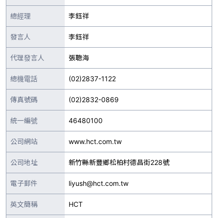
總經理
李鈺祥
發言人
李鈺祥
代理發言人
張聰海
總機電話
(02)2837-1122
傳真號碼
(02)2832-0869
統一編號
46480100
公司網站
www.hct.com.tw
公司地址
新竹縣新豐鄉松柏村德昌街228號
電子郵件
liyush@hct.com.tw
英文簡稱
HCT