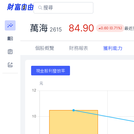
84.90
萬海
最近
0.60 (0.71%)
2615
個股概覽
財務報表
獲利能力
現金股利發放率