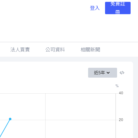
免費註
登入
冊
法人買賣
公司資料
相關新聞
近5年