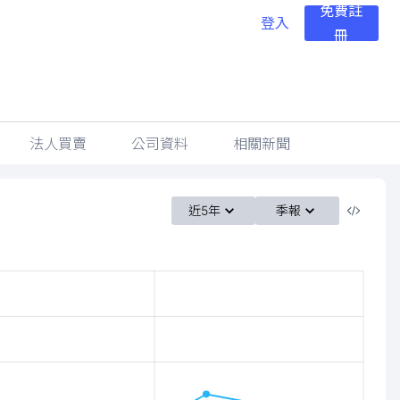
免費註
登入
冊
法人買賣
公司資料
相關新聞
近5年
季報