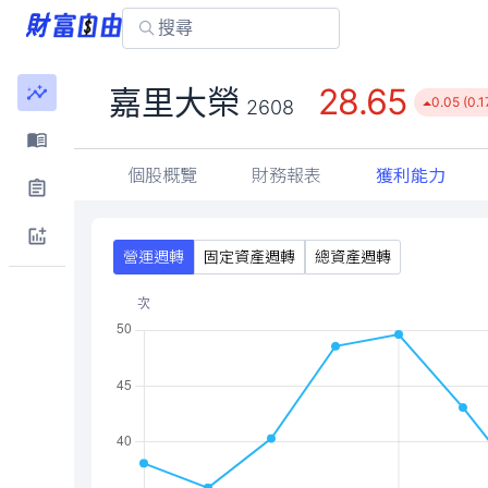
28.65
嘉里大榮
0.05 (0.
2608
個股概覽
財務報表
獲利能力
營運週轉
固定資產週轉
總資產週轉