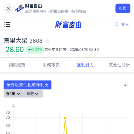
財富自由
嘉里大榮 2608
打開
28.60
-0.17%
立即使用APP，開啟您的股市智慧導航！
登入
嘉里大榮
2608
28.60
-0.17%
最近更新時間：
2026/08/10 05:30
個股概覽
財務報表
獲利能力
安全性分析
業外收支佔稅前淨利比
近5年
季報